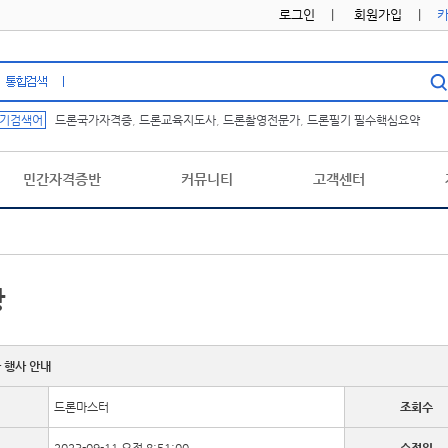
로그인
|
회원가입
|
기검색어
드론국가자격증
,
드론교육지도사
,
드론촬영전문가
,
드론필기 필수핵심요약
민간자격증반
커뮤니티
고객센터
항
 행사 안내
드론마스터
조회수