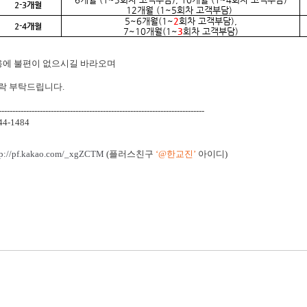
2-3개월
12개월 (1~5회차 고객부담)
5~6개월(1~
2
회차 고객부담),
2-4개월
7~10개월(1~
3
회차 고객부담)
용에 불편이 없으시길 바라오며
연락 부탁드립니다.
---------------------------------------------------------------------------
4-1484
tp://pf.kakao.com/_xgZCTM
(플러스친구
‘@한교진’
아이디)