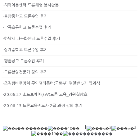
·지역아동센터 드론체험 봉사활동
·불암중학교 드론수업 후기
·남곡초등학교 드론수업 후기
·하남시 다문화센터 드론수업 후기
·상계중학교 드론수업 후기
·평촌공고 드론수업 후기
·드론촬영전문가 강의 후기
·초경량비행장치 무인멀티콥터(국토부) 평일반 5기 입과식
·20.06.27 소프트웨어(SW)드론 교육_강원철암초.
·20.06.13 드론교육지도사 2급 과정 강의 후기
1
2
3