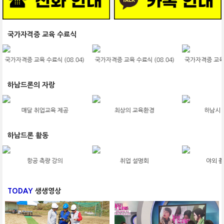
국가자격증 교육 수료식
국가자격증 교육 수료식 (08.04)
국가자격증 교육 수료식 (08.04)
국가자격증 교육 수
하남드론의 자랑
매달 취업교육 제공
최상의 교육환경
하남시 
하남드론 활동
항공 측량 강의
취업 설명회
야외 촬
TODAY
생생영상