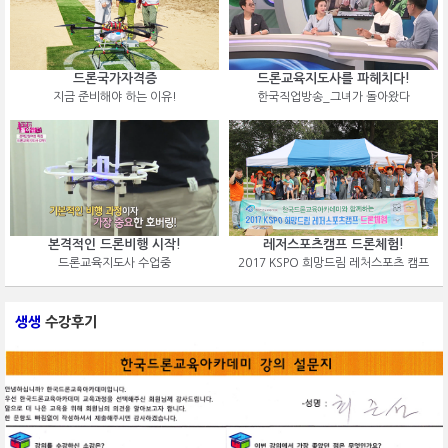
드론국가자격증
드론교육지도사를 파헤치다!
지금 준비해야 하는 이유!
한국직업방송_그녀가 돌아왔다
본격적인 드론비행 시작!
레저스포츠캠프 드론체험!
드론교육지도사 수업중
2017 KSPO 희망드림 레처스포츠 캠프
생생
수강후기