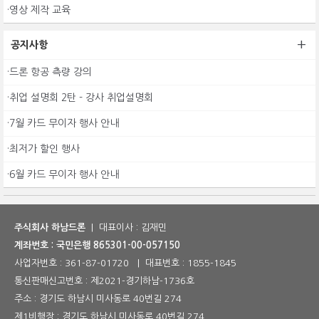
·영상 제작 교육
+
공지사항
·드론 항공 측량 강의
·취업 설명회 2탄 - 강사 취업설명회
·7월 카드 무이자 행사 안내
·최저가 할인 행사
·6월 카드 무이자 행사 안내
주식회사 하남드론
| 대표이사 : 김재민
계좌번호 : 국민은행 865301-00-057150
사업자번호 :
361-87-01720
| 대표번호 :
1855-1845
통신판매신고번호 :
제2021-경기하남-1736호
주소 : 경기도 하남시 미사동로 40번길 274
제1비행장 : 경기도 하남시 미사동로 40번길 274