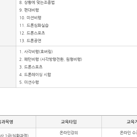
8. 상황에 맞는조종법
9. 편대비행
10. 미션비행
11. 드론심화실습
12. 드론스포츠
13. 드론공연
1. 사각비행(호버링)
2. 패턴비행 (사각방향전환, 원형비행)
3. 드론스포츠
4. 드론레이싱 시합
5. 미션수행
육과목명
교육타입
교육
온라인강의
온라인 수
사 1급(심화과정)