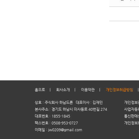
홈으로
|
회사소개
|
이용약관
|
개인정보취급방침
상호 : 주식회사 하남드론 대표이사 : 김재민
개인정보관
본사주소 : 경기도 하남시 미사동로 40번길 274
사업자등록번
대표번호 : 1855-1845
통신판매신
팩스번호 : 0508-953-0727
개인정보
이메일 : jw0209@gmail.com