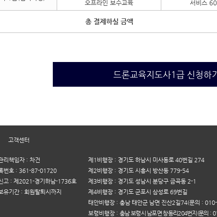
오프라인 보수교육
서비스 6
총 결제하실 금액
드론교육지도사1급 신청하
|
고객센터
리책임자 : 차건
제1비행장 : 경기도 하남시 미사동로 40번길 274
호 : 361-87-01720
제2비행장 : 경기도 시흥시 방산동 779-54
고 : 제2021-경기하남-1736호
제3비행장 : 경기도 성남시 분당구 금곡동 2-1
보유기간 : 회원탈퇴시까지
제4비행장 : 경기도 군포시 삼성로 69번길
태안비행장 : 충남 태안군 남면 진산2길74(문의 : 010-5
보령비행장 :
충남 보령시 남포면 창동리204번지(문의 : 010