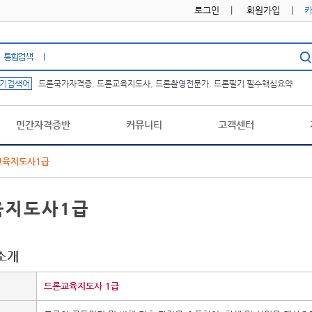
로그인
|
회원가입
|
기검색어
드론국가자격증
,
드론교육지도사
,
드론촬영전문가
,
드론필기 필수핵심요약
민간자격증반
커뮤니티
고객센터
교육지도사1급
육지도사1급
소개
드론교육지도사 1급