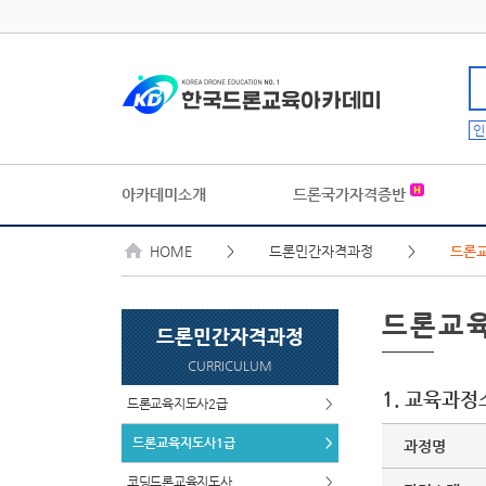
인
아카데미소개
드론국가자격증반
HOME
> 드론민간자격과정 >
드론
드론교
드론민간자격과정
CURRICULUM
1. 교육과정
드론교육지도사2급
>
드론교육지도사1급
>
과정명
코딩드론교육지도사
>