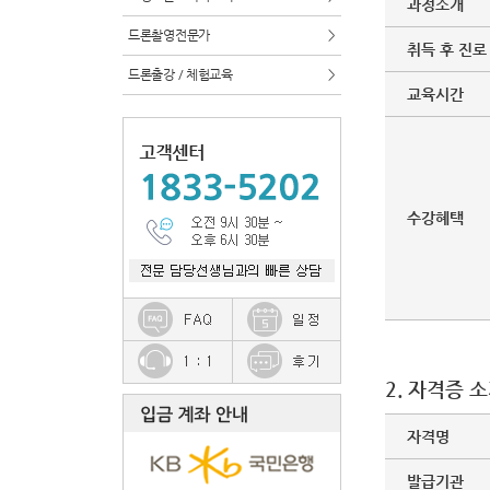
과정소개
드론촬영전문가
>
취득 후 진로
드론출강 / 체험교육
>
교육시간
수강혜택
2. 자격증 
자격명
발급기관