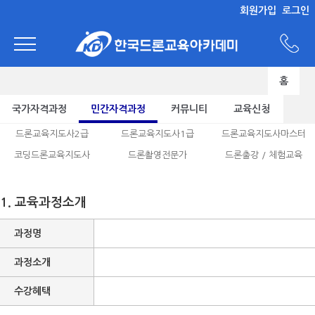
회원가입
로그인
홈
국가자격과정
민간자격과정
커뮤니티
교육신청
드론교육지도사2급
드론교육지도사1급
드론교육지도사마스터
코딩드론교육지도사
드론촬영전문가
드론출강 / 체험교육
1. 교육과정소개
과정명
과정소개
수강혜택