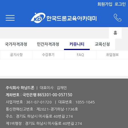
회원가입
로그인
홈
국가자격과정
민간자격과정
커뮤니티
교육신청
공지사항
수강후기
FAQ
취업정보
주식회사 하남드론
| 대표이사 : 김재민
계좌번호 : 국민은행 865301-00-057150
사업자번호 :
361-87-01720
| 대표번호 :
1855-1845
통신판매신고번호 :
제2021-경기하남-1736호
주소 : 경기도 하남시 미사동로 40번길 274
제1비행장 : 경기도 하남시 미사동로 40번길 274