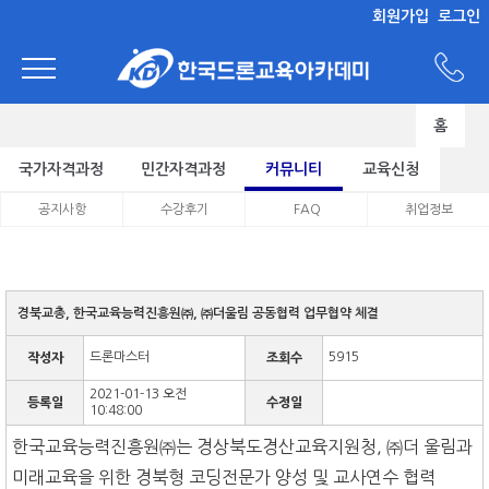
회원가입
로그인
홈
국가자격과정
민간자격과정
커뮤니티
교육신청
공지사항
수강후기
FAQ
취업정보
경북교총, 한국교육능력진흥원㈜, ㈜더울림 공동협력 업무협약 체결
드론마스터
5915
작성자
조회수
2021-01-13 오전
등록일
수정일
10:48:00
한국교육능력진흥원㈜는 경상북도경산교육지원청, ㈜더 울림과
미래교육을 위한 경북형 코딩전문가 양성 및 교사연수 협력