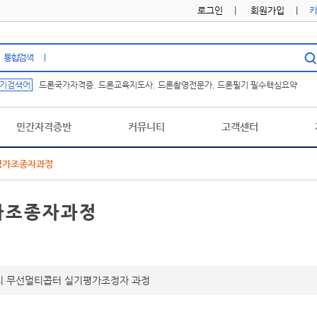
로그인
|
회원가입
|
기검색어
드론국가자격증
,
드론교육지도사
,
드론촬영전문가
,
드론필기 필수핵심요약
민간자격증반
커뮤니티
고객센터
평가조종자과정
가조종자과정
 무선멀티콥터 실기평가조정자 과정