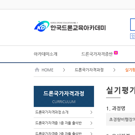
인
아카데미소개
드론국가자격증반
HOME
> 드론국가자격과정 >
실기
실기평
드론국가자격과정
CURRICULUM
1. 과정명
드론국가자격과정 소개
>
초경량비행장치
드론국가자격증 1종 자율 출석반
>
드론국가자격증 2종 자율 출석반
>