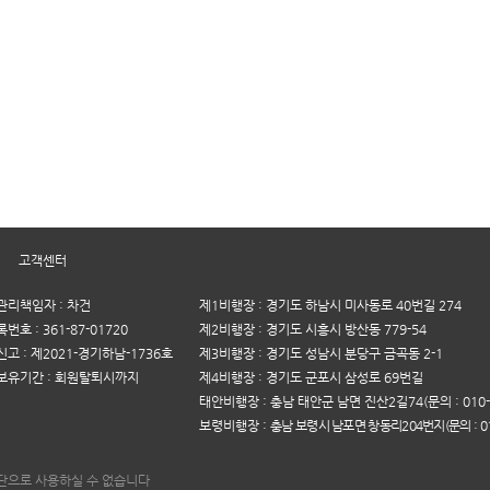
|
고객센터
리책임자 : 차건
제1비행장 : 경기도 하남시 미사동로 40번길 274
호 : 361-87-01720
제2비행장 : 경기도 시흥시 방산동 779-54
고 : 제2021-경기하남-1736호
제3비행장 : 경기도 성남시 분당구 금곡동 2-1
보유기간 : 회원탈퇴시까지
제4비행장 : 경기도 군포시 삼성로 69번길
태안비행장 : 충남 태안군 남면 진산2길74(문의 : 010-5
보령비행장 :
충남 보령시 남포면 창동리204번지(문의 : 010
단으로 사용하실 수 없습니다