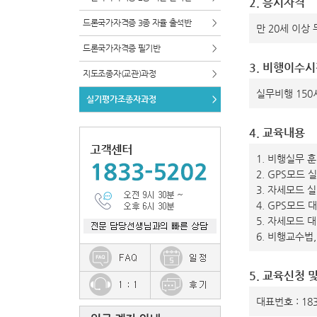
2. 응시자격
드론국가자격증 3종 자율 출석반
>
만 20세 이상
드론국가자격증 필기반
>
3. 비행이수
지도조종자(교관)과정
>
실무비행 150
실기평가조종자과정
>
4. 교육내용
1. 비행실무 
2. GPS모드
3. 자세모드 
4. GPS모드
5. 자세모드 
6. 비행교수법
5. 교육신청 
대표번호 : 183